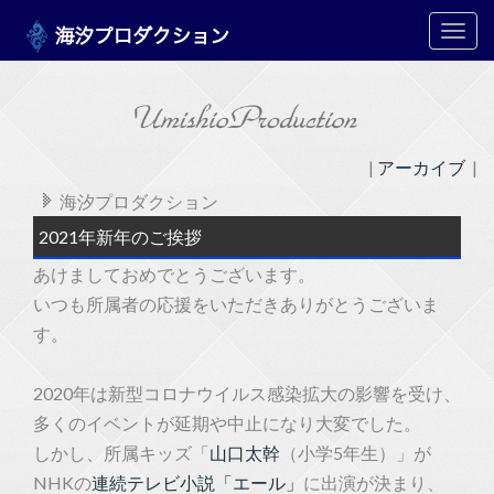
メ
ニ
ュ
ー
|
アーカイブ
|
海汐プロダクション
2021年新年のご挨拶
あけましておめでとうございます。
いつも所属者の応援をいただきありがとうございま
す。
2020年は新型コロナウイルス感染拡大の影響を受け、
多くのイベントが延期や中止になり大変でした。
しかし、所属キッズ「
山口太幹
（小学5年生）」が
NHKの
連続テレビ小説「エール」
に出演が決まり、