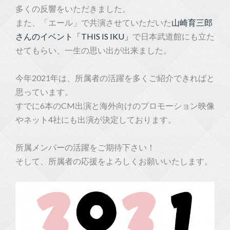
多くの反響をいただきました。
また、「エール」で共演させていただいた
山崎育三郎
さんのイベント「THIS IS IKU」
で日本武道館にも立た
せてもらい、一生の思い出が出来ました。
今年2021年は、所属者の活躍を多くご紹介できればと
思っています。
すでに6本のCM出演と海外向けのプロモーション映像
やネット4社にも出演が決定しております。
所属メンバーの活躍をご期待下さい！
そして、所属者の応援をよろしくお願いいたします。