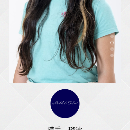
溝手 瑠波