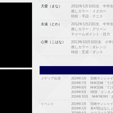
天愛（まな）
2012年1月10日生 中学
推しカラー：イエロー
特技：手話・テニス
永遠（とわ）
2012年1月23日生 中学
推しカラー：グリーン
チャームポイント：目力
心華（こはな）
2013年10月10日生 小学
推しカラー：オレンジ
特技：芝居・ダンス
メディア出演
2024年5月 宮崎サンシャ
2024年7月 NHK宮崎「て
2024年8月 NHK宮崎「て
2024年9月 WEB「エン
2024年10月 NHK NEW
イベント
2024年3月 宮崎サンシャ
2024年5月 第47回はな
2024年6月 クロフェス2