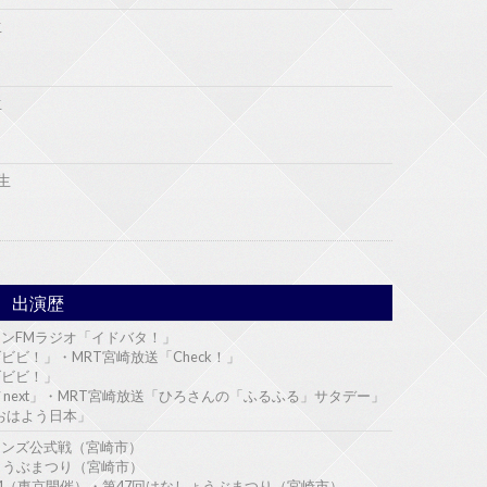
生
生
生
出演歴
インFMラジオ「イドバタ！」
げビビ！」・MRT宮崎放送「Check！」
げビビ！」
タメnext」・MRT宮崎放送「ひろさんの「ふるふる」サタデー」
S「おはよう日本」
インズ公式戦（宮崎市）
しょうぶまつり（宮崎市）
024（東京開催）・第47回はなしょうぶまつり（宮崎市）