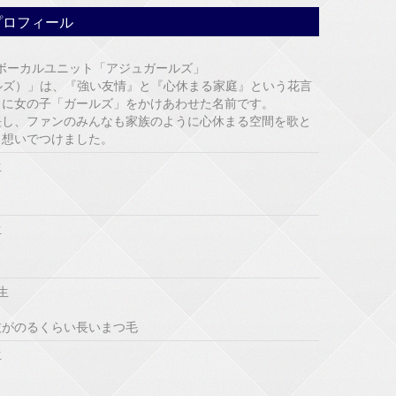
プロフィール
スボーカルユニット「アジュガールズ」
ュガールズ）」は、『強い友情』と『心休まる家庭』という花言
」に女の子「ガールズ」をかけあわせた名前です。
長し、ファンのみんなも家族のように心休まる空間を歌と
う想いでつけました。
生
生
生
枝がのるくらい長いまつ毛
生