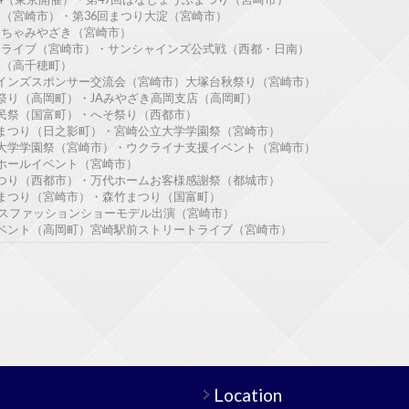
ー（宮崎市）・第36回まつり大淀（宮崎市）
こっちゃみやざき（宮崎市）
ートライブ（宮崎市）・サンシャインズ公式戦（西都・日南）
タ（高千穂町）
シャインズスポンサー交流会（宮崎市）大塚台秋祭り（宮崎市）
秋祭り（高岡町）・JAみやざき高岡支店（高岡町）
合町民祭（国富町）・へそ祭り（西都市）
渓谷まつり（日之影町）・宮崎公立大学学園祭（宮崎市）
経営大学学園祭（宮崎市）・ウクライナ支援イベント（宮崎市）
化ホールイベント（宮崎市）
址まつり（西都市）・万代ホームお客様感謝祭（都城市）
市秋まつり（宮崎市）・森竹まつり（国富町）
フェスファッションショーモデル出演（宮崎市）
堂イベント（高岡町）宮崎駅前ストリートライブ（宮崎市）
Location