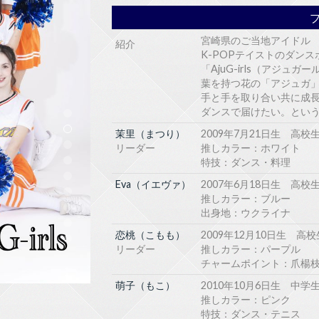
宮崎県のご当地アイドル
紹介
K-POPテイストのダン
「AjuG-irls（アジ
葉を持つ花の「アジュガ
手と手を取り合い共に成
ダンスで届けたい。とい
茉里（まつり）
2009年7月21日生 高校
リーダー
推しカラー：ホワイト
特技：ダンス・料理
Eva（イエヴァ）
2007年6月18日生 高校
推しカラー：ブルー
出身地：ウクライナ
恋桃（こもも）
2009年12月10日生 高校
リーダー
推しカラー：パープル
チャームポイント：爪楊
萌子（もこ）
2010年10月6日生 中学
推しカラー：ピンク
特技：ダンス・テニス