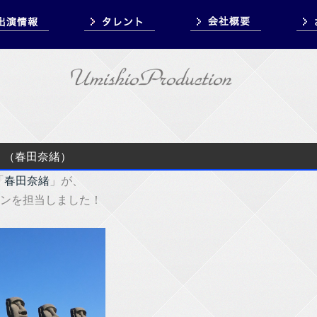
！（春田奈緒）
「
春田奈緒
」が、
インを担当しました！