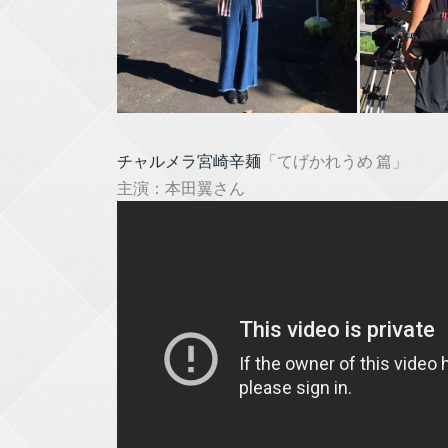
チャルメラ宮崎辛麺
「てげかれうめ 篇」
主演：本田翼さん