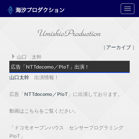
メ
ニ
ュ
ー
|
アーカイブ
|
山口 太幹
広告「NTTdocomo／PIoT」出演！
山口太幹
出演情報！
広告「
NTTdocomo／PIoT
」に出演しております。
動画はこちらをご覧ください。
「ドコモオープンハウス センサープログラミング
PIoT」