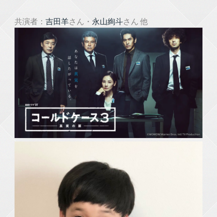
共演者：
吉田羊
さん・
永山絢斗
さん 他