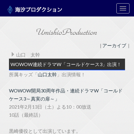
メ
ニ
ュ
ー
|
アーカイブ
|
山口 太幹
WOWOW連続ドラマW「コールドケース3」出演！
所属キッズ「
山口太幹
」出演情報！
WOWOW開局30周年作品・連続ドラマW「コールド
ケース3～真実の扉～」
2021年2月13日（土）よる10：00放送
10話（最終話）
黒崎優役として出演しています。