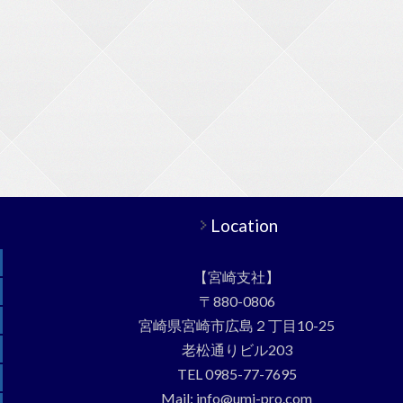
Location
【宮崎支社】
〒880-0806
宮崎県宮崎市広島２丁目10-25
老松通りビル203
TEL 0985-77-7695
Mail: info@umi-pro.com