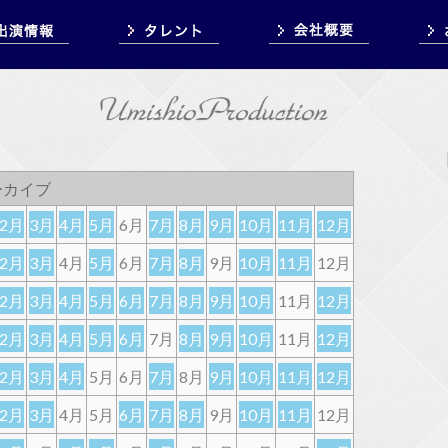
ーカイブ
2月
3月
4月
5月
6月
7月
8月
9月
10月
11月
12月
2月
3月
4月
5月
6月
7月
8月
9月
10月
11月
12月
2月
3月
4月
5月
6月
7月
8月
9月
10月
11月
12月
2月
3月
4月
5月
6月
7月
8月
9月
10月
11月
12月
2月
3月
4月
5月
6月
7月
8月
9月
10月
11月
12月
2月
3月
4月
5月
6月
7月
8月
9月
10月
11月
12月