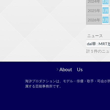
2024年
1月
2025年
1月
2026年
1月
ニュース
dai華
:
MRT
計 1 件の
About Us
海汐プロダクションは、モデル・俳優・歌手・司会が
属する芸能事務所です。