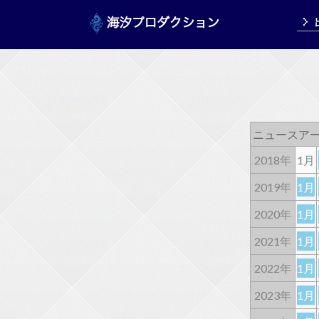
ニュースア
2018年
1月
2019年
1月
2020年
1月
2021年
1月
2022年
1月
2023年
1月