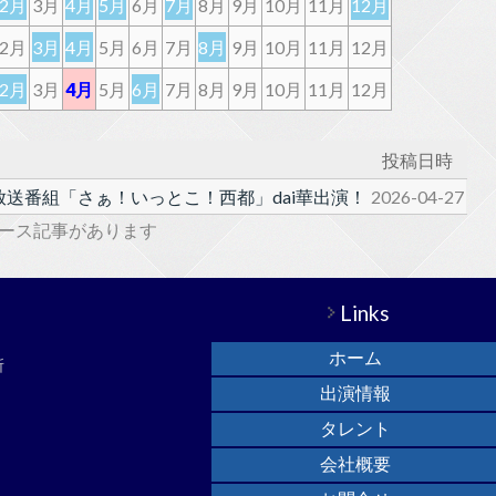
2月
3月
4月
5月
6月
7月
8月
9月
10月
11月
12月
2月
3月
4月
5月
6月
7月
8月
9月
10月
11月
12月
2月
3月
4月
5月
6月
7月
8月
9月
10月
11月
12月
投稿日時
放送番組「さぁ！いっとこ！西都」dai華出演！
2026-04-27
ニュース記事があります
Links
ホーム
所
出演情報
タレント
会社概要